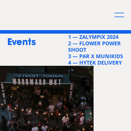
1 — ZALYMPIX 2024
Events
2 — FLOWER POWER
SHOOT
3 — PAR X MUNIKIDS
4 — HYTEK DELIVERY